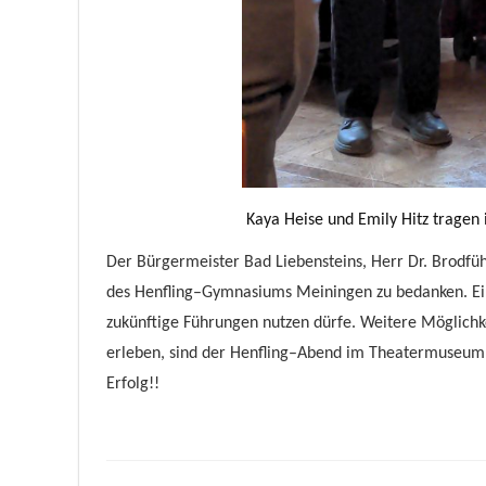
Kaya Heise und Emily Hitz
tragen 
Der
Bü
rgermeis
ter
Bad Liebenstein
s,
Her
r Dr.
Brodfü
des Henfling
–
Gym
nasiums
Meiningen
zu bedanken
. E
zukünftige Führung
en nutzen dürfe.
Weitere M
öglich
erleben
,
sind der
Henfling
–
Abend im Theatermuseum
Erfolg!!