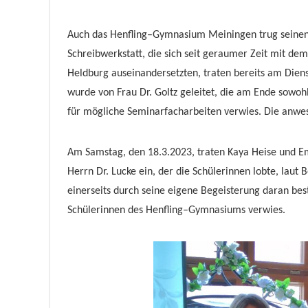
Auch das Henfling
–
Gymnasium Meiningen trug seinen 
Schreibwerkstatt, die sich
seit geraumer Zeit mit de
Heldburg auseinandersetz
ten, traten bereits am Dien
wurde von
Frau Dr. Goltz geleitet, die
am Ende
sowohl
für mögliche Seminarfacharbeiten
verwies. Die an
we
Am Samstag, den 18.3.2
023, tra
t
en Kaya
Heise und
E
Herrn Dr. Lucke ein
, der die S
chülerinnen
lobte, laut B
einer
seits durch seine eigene
Be
geisterung daran bes
Schülerinnen des Henfling
–
Gymnasiums
verwies.