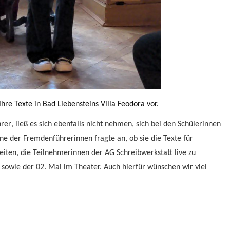
ihre Texte in Bad Liebensteins Villa Feodora vor.
hrer
,
ließ es sich ebenfalls nicht nehmen, sich
bei
den Schülerin
nen
ine der Fremdenführerinnen
frag
te an, ob sie die
Texte für
keiten, die Teilnehmerinnen
der AG Schreibwerksta
tt
live zu
 sowie
der 02. Mai im Theater. Auch hi
er
für wünschen wir viel