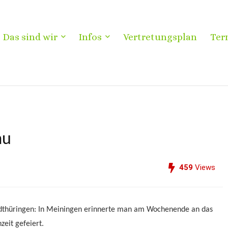
Das sind wir
Infos
Vertretungsplan
Ter
au
459
Views
dthüringen: In Meiningen erinnerte
man am
Wochenende an das
zeit gefeiert.