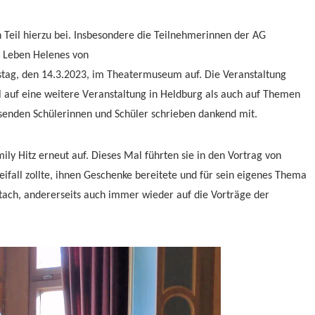
Teil hi
erzu bei. Ins
besondere die
Teilnehmeri
nnen der AG
m Leben Helenes von
stag, den 14.3.2023, im
Theatermuseum auf. Die
Veranstaltung
 auf
eine weitere V
eranstaltung
in Heldburg
als auch
auf
Themen
sen
den
Schülerinnen und Schüler schrieben dankend mit.
mily H
itz
erneut auf. Diese
s Mal fü
hrten
sie in
den Vortrag von
eifall zollte, ihnen
Geschenke
bereitete und
für sein eigenes
Thema
ta
ch,
andererseits
auch
immer wieder
auf die Vorträge der