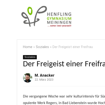
Home
»
Soziales
»
Der Freigeist einer Freifrau
Soziales
Der Freigeist einer Freifr
M. Anacker
22. März 2023
Die vergangene Woche war sehr kulturintensiv für Sü
o
pulente Werk Regers, in Bad Liebenstein
wurde
Hoch