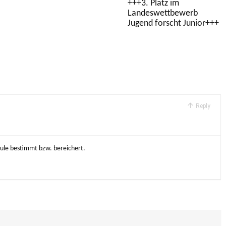
+++3. Platz im
Landeswettbewerb
Jugend forscht Junior+++
Reply
hule bestimmt bzw. bereichert.