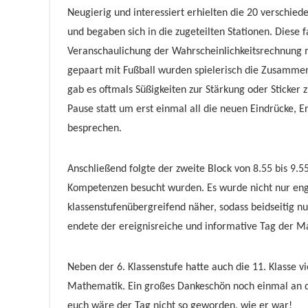
Neugierig und interessiert erhielten die 20 verschi
und begaben sich in die zugeteilten Stationen. Diese 
Veranschaulichung der
Wahrscheinlichkeitsrechnung 
gepaart
mit Fußball wurden spielerisch die Zusamme
gab es oftmals Süßigkeiten zur Stärkung oder Sticker
Pause statt um erst einmal all die neuen Eindrücke,
E
besprechen.
Anschließend folgte der zweite Block von 8.55 bis 9.5
Kompetenzen besucht wurden. Es wurde nicht nur e
klassenstufenübergreifend näher, sodass beidseitig n
endete der ereignisreiche und informative Tag der 
Neben der 6. Klassenstufe hatte auch die 11. Klasse v
Mathematik. Ein großes Dankeschön noch einmal an d
euch wäre der Tag nicht so geworden,
wie er war!