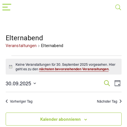
Elternabend
Veranstaltungen
Elternabend
Veranstaltungen
Keine Veranstaltungen für 30. September 2025 vorgesehen. Hier
für
Hinweis
geht es zu den
nächsten bevorstehenden Veranstaltungen
.
30.
30.09.2025
Veranst
Suche
Ver
September
Tag
Datum
Suche
Ans
2025
wählen.
Nav
und
Vorheriger Tag
Nächster Tag
Ansichte
Navigat
Kalender abonnieren