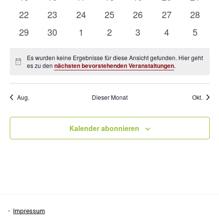
Veranstaltungen
Veranstaltungen
Veranstaltungen
Veranstaltungen
Veranstaltungen
Veranstaltung
Verans
0
0
0
0
0
0
0
22
23
24
25
26
27
28
Veranstaltungen
Veranstaltungen
Veranstaltungen
Veranstaltungen
Veranstaltungen
Veranstaltung
Verans
0
0
0
0
0
0
0
29
30
1
2
3
4
5
Veranstaltungen
Veranstaltungen
Veranstaltungen
Veranstaltungen
Veranstaltungen
Veranstaltung
Verans
Es wurden keine Ergebnisse für diese Ansicht gefunden. Hier geht
Hinweis
es zu den
nächsten bevorstehenden Veranstaltungen
.
Aug.
Dieser Monat
Okt.
Kalender abonnieren
Impressum