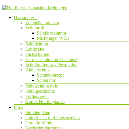
Das sind wir
Wir stellen uns vor
Schulprofil
Schulprogramm
MEINinger WEG
Schulleitung
Lehrkräfte
Fachschaften
Europaschule und Erasmus+
Schulkonferenz / Personalrat
Kinderschutz
Schutzkonzept
Schau hin!
Schulzeitung nolo
Schulgeschichte
Förderverein
Kodex Henflingianus
Infos
Stundenpläne
Unterrichts- und Pausenzeiten
HomeInfoPoint
Nachschreibtermine