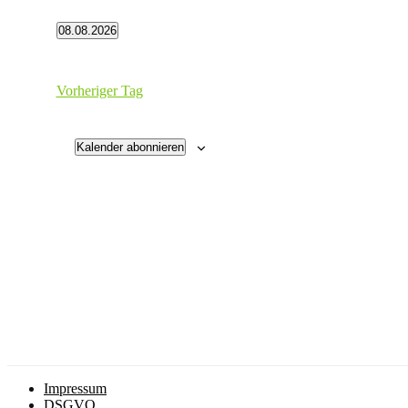
8.
08.08.2026
August
Datum
wählen.
2026
Vorheriger Tag
Kalender abonnieren
Impressum
DSGVO