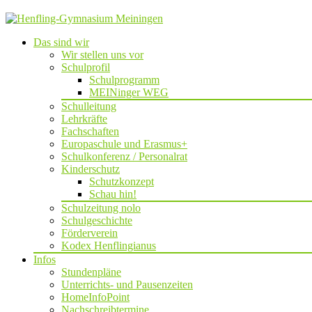
Das sind wir
Wir stellen uns vor
Schulprofil
Schulprogramm
MEINinger WEG
Schulleitung
Lehrkräfte
Fachschaften
Europaschule und Erasmus+
Schulkonferenz / Personalrat
Kinderschutz
Schutzkonzept
Schau hin!
Schulzeitung nolo
Schulgeschichte
Förderverein
Kodex Henflingianus
Infos
Stundenpläne
Unterrichts- und Pausenzeiten
HomeInfoPoint
Nachschreibtermine