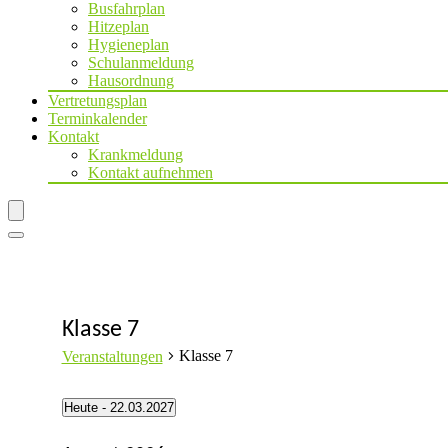
Busfahrplan
Hitzeplan
Hygieneplan
Schulanmeldung
Hausordnung
Vertretungsplan
Terminkalender
Kontakt
Krankmeldung
Kontakt aufnehmen
Klasse 7
Klasse 7
Veranstaltungen
Veranstaltungen
Heute
 - 
22.03.2027
Datum
wählen.