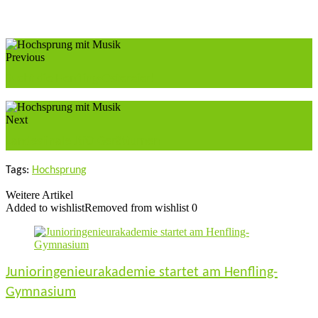
Previous
Sucht die Henfling-Ostereier!
Next
Landesfinale JtfO Gerätturnen
Tags:
Hochsprung
Weitere Artikel
Added to wishlist
Removed from wishlist
0
Junioringenieurakademie startet am Henfling-
Gymnasium