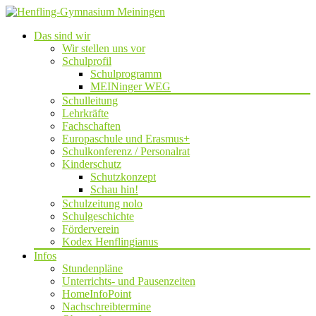
Das sind wir
Wir stellen uns vor
Schulprofil
Schulprogramm
MEINinger WEG
Schulleitung
Lehrkräfte
Fachschaften
Europaschule und Erasmus+
Schulkonferenz / Personalrat
Kinderschutz
Schutzkonzept
Schau hin!
Schulzeitung nolo
Schulgeschichte
Förderverein
Kodex Henflingianus
Infos
Stundenpläne
Unterrichts- und Pausenzeiten
HomeInfoPoint
Nachschreibtermine