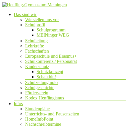
Das sind wir
Wir stellen uns vor
Schulprofil
Schulprogramm
MEINinger WEG
Schulleitung
Lehrkräfte
Fachschaften
Europaschule und Erasmus+
Schulkonferenz / Personalrat
Kinderschutz
Schutzkonzept
Schau hin!
Schulzeitung nolo
Schulgeschichte
Förderverein
Kodex Henflingianus
Infos
Stundenpläne
Unterrichts- und Pausenzeiten
HomeInfoPoint
Nachschreibtermine