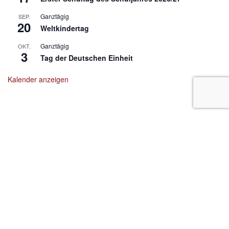
Ganztägig
SEP.
20
Weltkindertag
Ganztägig
OKT.
3
Tag der Deutschen Einheit
Kalender anzeigen
Zitat zum Nachdenken:
"Irrtümer haben ihren Wert; jedoch nur hier und da. Nicht jeder,
der nach Indien fährt, entdeckt Amerika." - Erich Kästner
Impressum