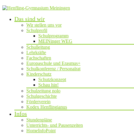
Das sind wir
Wir stellen uns vor
Schulprofil
Schulprogramm
MEINinger WEG
Schulleitung
Lehrkräfte
Fachschaften
Europaschule und Erasmus+
Schulkonferenz / Personalrat
Kinderschutz
Schutzkonzept
Schau hin!
Schulzeitung nolo
Schulgeschichte
Förderverein
Kodex Henflingianus
Infos
Stundenpläne
Unterrichts- und Pausenzeiten
HomeInfoPoint