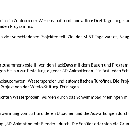
 in ein Zentrum der Wissenschaft und Innovation: Drei Tage lang st
nenden Programms.
vier verschiedenen Projekten teil. Ziel der MINT-Tage war es, Neugi
amm zusammengestellt: Von den HackDays mit dem Bauen und Progra
 bis hin zur Erstellung eigener 3D-Animationen. Für fast jeden Schül
nackautomaten, Wasserspender und automatischen Türöffner. Die Pro
Projekt von der Witelo-Stiftung Thüringen.
rsuchten Wasserproben, wurden durch das Schwimmbad Meiningen mit
Erwärmung von Luft und deren Ursachen und die Auswirkungen durch
 „3D-Animation mit Blender“ durch. Die Schüler erlernten die Grun