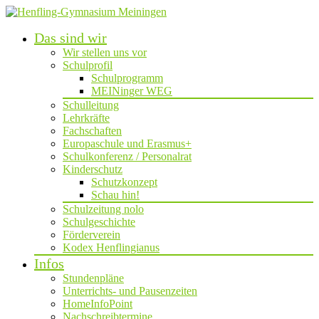
Das sind wir
Wir stellen uns vor
Schulprofil
Schulprogramm
MEINinger WEG
Schulleitung
Lehrkräfte
Fachschaften
Europaschule und Erasmus+
Schulkonferenz / Personalrat
Kinderschutz
Schutzkonzept
Schau hin!
Schulzeitung nolo
Schulgeschichte
Förderverein
Kodex Henflingianus
Infos
Stundenpläne
Unterrichts- und Pausenzeiten
HomeInfoPoint
Nachschreibtermine