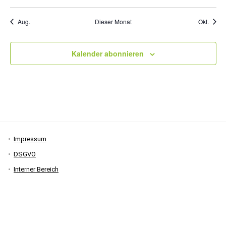
Veranstaltungen
Veranstaltungen
Veranstaltungen
Veranstaltungen
Veranstaltungen
Veranstaltung
Verans
Aug.
Dieser Monat
Okt.
Kalender abonnieren
Impressum
DSGVO
Interner Bereich