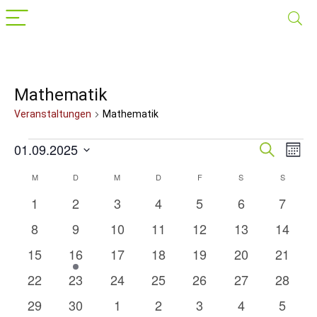
Mathematik
Veranstaltungen
Mathematik
Veranstaltungen
01.09.2025
Veranst
Suche
Ver
Mona
Datum
Suche
Ans
wählen.
M
MONTAG
D
DIENSTAG
M
MITTWOCH
D
DONNERSTAG
F
FREITAG
S
SAMSTAG
S
SONNT
Kalender
Nav
und
von
0
0
0
0
0
0
0
1
2
3
4
5
6
7
Ansichte
Veranstaltungen
Veranstaltungen
Veranstaltungen
Veranstaltungen
Veranstaltungen
Veranstaltung
Verans
Veranstaltungen
0
0
0
0
0
0
0
8
9
10
11
12
13
14
Navigat
Veranstaltungen
Veranstaltungen
Veranstaltungen
Veranstaltungen
Veranstaltungen
Veranstaltung
Verans
0
1
0
0
0
0
0
15
16
17
18
19
20
21
Veranstaltungen
Veranstaltung
Veranstaltungen
Veranstaltungen
Veranstaltungen
Veranstaltung
Verans
0
0
0
0
0
0
0
22
23
24
25
26
27
28
Veranstaltungen
Veranstaltungen
Veranstaltungen
Veranstaltungen
Veranstaltungen
Veranstaltung
Verans
0
0
0
0
0
0
0
29
30
1
2
3
4
5