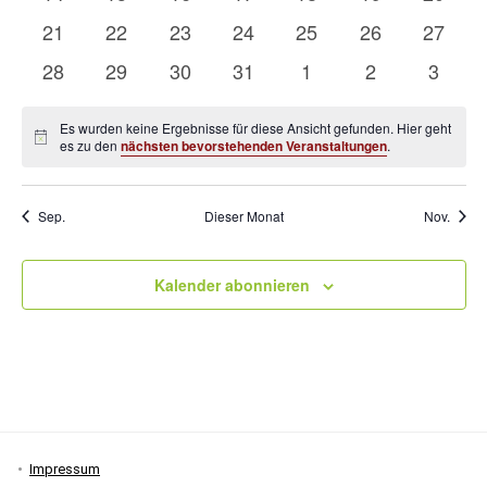
Veranstaltungen
Veranstaltungen
Veranstaltungen
Veranstaltungen
Veranstaltungen
Veranstaltung
Verans
0
0
0
0
0
0
0
21
22
23
24
25
26
27
Veranstaltungen
Veranstaltungen
Veranstaltungen
Veranstaltungen
Veranstaltungen
Veranstaltung
Verans
0
0
0
0
0
0
0
28
29
30
31
1
2
3
Veranstaltungen
Veranstaltungen
Veranstaltungen
Veranstaltungen
Veranstaltungen
Veranstaltung
Verans
Es wurden keine Ergebnisse für diese Ansicht gefunden. Hier geht
Hinweis
es zu den
nächsten bevorstehenden Veranstaltungen
.
Sep.
Dieser Monat
Nov.
Kalender abonnieren
Impressum