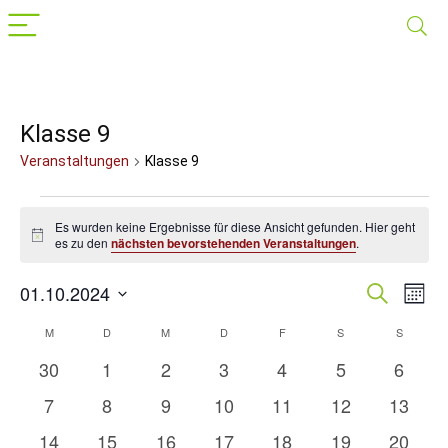
Klasse 9
Veranstaltungen
Klasse 9
Veranstaltungen
Es wurden keine Ergebnisse für diese Ansicht gefunden. Hier geht
Hinweis
es zu den
nächsten bevorstehenden Veranstaltungen
.
01.10.2024
Veranst
Suche
Ver
Mona
Datum
Suche
Ans
wählen.
M
MONTAG
D
DIENSTAG
M
MITTWOCH
D
DONNERSTAG
F
FREITAG
S
SAMSTAG
S
SONNT
Kalender
Nav
und
von
0
0
0
0
0
0
0
30
1
2
3
4
5
6
Ansichte
Veranstaltungen
Veranstaltungen
Veranstaltungen
Veranstaltungen
Veranstaltungen
Veranstaltung
Verans
Veranstaltungen
0
0
0
0
0
0
0
7
8
9
10
11
12
13
Navigat
Veranstaltungen
Veranstaltungen
Veranstaltungen
Veranstaltungen
Veranstaltungen
Veranstaltung
Verans
0
0
0
0
0
0
0
14
15
16
17
18
19
20