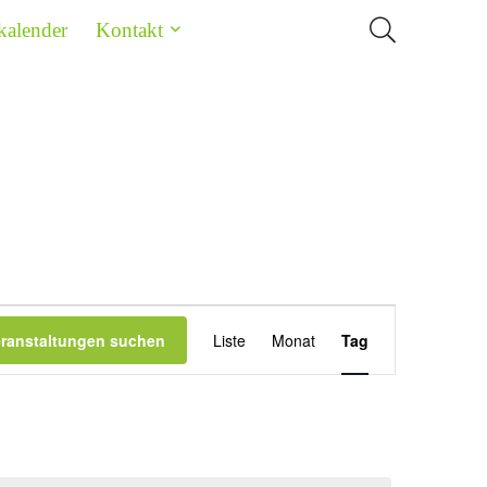
kalender
Kontakt
Veranstaltung
eranstaltungen suchen
Liste
Monat
Tag
Ansichten-
Navigation