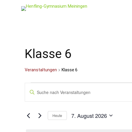
Klasse 6
Veranstaltungen
Klasse 6
Veranstaltungen
Veranstaltungen
Bitte
Schlüsselwort
für
Suche
eingeben.
7.
und
Suche
nach
August
Ansichten,
7. August 2026
Veranstaltungen
Heute
Schlüsselwort.
2026
Navigation
Datum
wählen.