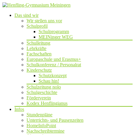
Das sind wir
Wir stellen uns vor
Schulprofil
Schulprogramm
MEINinger WEG
Schulleitung
Lehrkräfte
Fachschaften
Europaschule und Erasmus+
Schulkonferenz / Personalrat
Kinderschutz
Schutzkonzept
Schau hin!
Schulzeitung nolo
Schulgeschichte
Förderverein
Kodex Henflingianus
Infos
Stundenpläne
Unterrichts- und Pausenzeiten
HomeInfoPoint
Nachschreibtermine