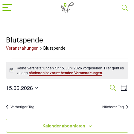
Blutspende
Veranstaltungen
Blutspende
Veranstaltungen
Keine Veranstaltungen für 15. Juni 2026 vorgesehen. Hier geht es
für
Hinweis
zu den
nächsten bevorstehenden Veranstaltungen
.
15.
15.06.2026
Veranst
Suche
Ver
Juni
Tag
Datum
Suche
Ans
2026
wählen.
Nav
und
Vorheriger Tag
Nächster Tag
Ansichte
Navigat
Kalender abonnieren