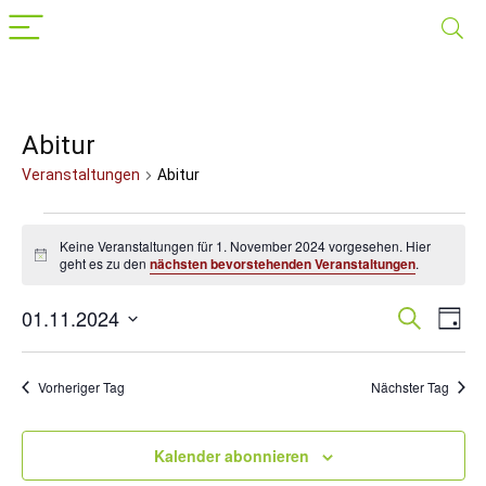
Abitur
Veranstaltungen
Abitur
Veranstaltungen
Keine Veranstaltungen für 1. November 2024 vorgesehen. Hier
für
Hinweis
geht es zu den
nächsten bevorstehenden Veranstaltungen
.
1.
01.11.2024
Veranst
Suche
Ver
November
Tag
Datum
Suche
Ans
2024
wählen.
Nav
und
Vorheriger Tag
Nächster Tag
Ansichte
Navigat
Kalender abonnieren