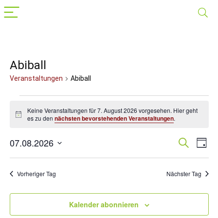
Abiball
Veranstaltungen
Abiball
Veranstaltungen
Keine Veranstaltungen für 7. August 2026 vorgesehen. Hier geht
für
Hinweis
es zu den
nächsten bevorstehenden Veranstaltungen
.
7.
07.08.2026
Veranst
Suche
Ver
August
Tag
Datum
Suche
Ans
2026
wählen.
Nav
und
Vorheriger Tag
Nächster Tag
Ansichte
Navigat
Kalender abonnieren