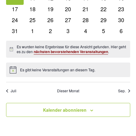
Veranstaltungen
Veranstaltungen
Veranstaltungen
Veranstaltungen
Veranstaltungen
Veranstaltung
Verans
0
0
0
0
0
0
0
17
18
19
20
21
22
23
Veranstaltungen
Veranstaltungen
Veranstaltungen
Veranstaltungen
Veranstaltungen
Veranstaltung
Verans
0
0
0
0
0
0
0
24
25
26
27
28
29
30
Veranstaltungen
Veranstaltungen
Veranstaltungen
Veranstaltungen
Veranstaltungen
Veranstaltung
Verans
0
0
0
0
0
0
0
31
1
2
3
4
5
6
Veranstaltungen
Veranstaltungen
Veranstaltungen
Veranstaltungen
Veranstaltungen
Veranstaltung
Verans
Es wurden keine Ergebnisse für diese Ansicht gefunden. Hier geht
Hinweis
es zu den
nächsten bevorstehenden Veranstaltungen
.
Es gibt keine Veranstaltungen an diesem Tag.
Hinweis
Juli
Dieser Monat
Sep.
Kalender abonnieren