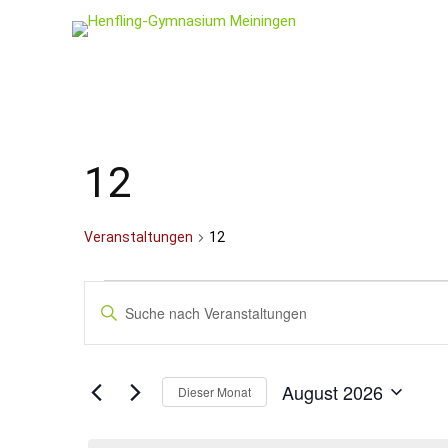
12
Veranstaltungen
12
Veranstaltungen
Veranstaltungen
Bitte
Schlüsselwort
Suche
eingeben.
und
Suche
nach
Ansichten,
August 2026
Veranstaltungen
Dieser Monat
Schlüsselwort.
Navigation
Datum
wählen.