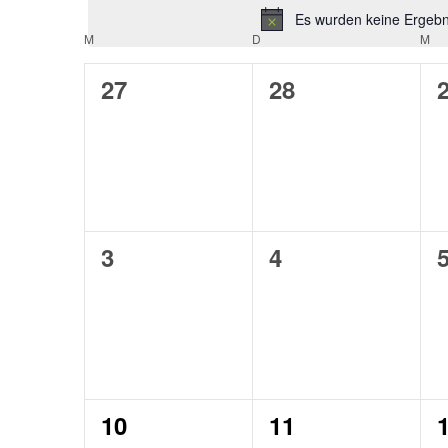
Es wurden keine Ergebni
M
MONTAG
D
DIENSTAG
M
MI
Kalender
von
0
0
27
28
Veranstaltungen
Veranstaltungen,
Veranstaltunge
V
0
0
3
4
Veranstaltungen,
Veranstaltunge
V
0
0
10
11