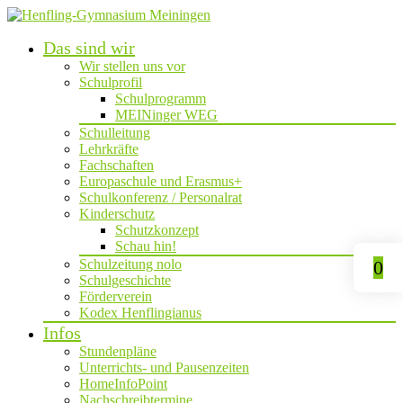
Das sind wir
Wir stellen uns vor
Schulprofil
Schulprogramm
MEINinger WEG
Schulleitung
Lehrkräfte
Fachschaften
Europaschule und Erasmus+
Schulkonferenz / Personalrat
Kinderschutz
Schutzkonzept
Schau hin!
Schulzeitung nolo
0
Schulgeschichte
Förderverein
Kodex Henflingianus
Infos
Stundenpläne
Unterrichts- und Pausenzeiten
HomeInfoPoint
Nachschreibtermine