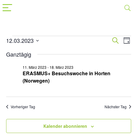
Veranstaltungen
12.03.2023
Veranst
Suche
Ver
Tag
Datum
Suche
Ans
für
wählen.
Ganztägig
Nav
und
12.
Ansichte
11. März 2023
-
18. März 2023
März
ERASMUS+ Besuchswoche in Horten
Navigat
(Norwegen)
2023
Vorheriger Tag
Nächster Tag
Kalender abonnieren