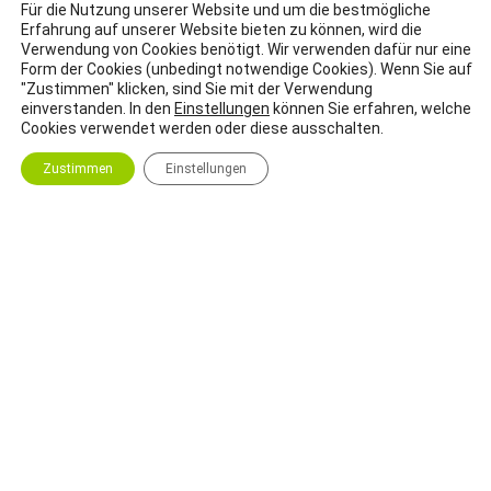
Für die Nutzung unserer Website und um die bestmögliche
Erfahrung auf unserer Website bieten zu können, wird die
"Es ist gefährlich, zu lange zu schweigen. Die Zunge verwelkt,
Verwendung von Cookies benötigt. Wir verwenden dafür nur eine
wenn man sie nicht gebraucht." - Astrid Lindgren
Form der Cookies (unbedingt notwendige Cookies). Wenn Sie auf
"Zustimmen" klicken, sind Sie mit der Verwendung
einverstanden. In den
Einstellungen
können Sie erfahren, welche
Cookies verwendet werden oder diese ausschalten.
Impressum
Zustimmen
Einstellungen
DSGVO
Interner Bereich