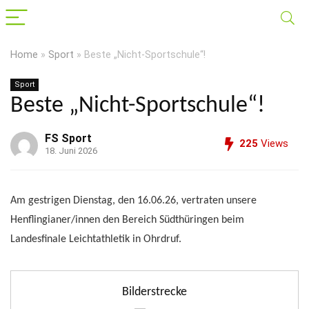
Home
»
Sport
»
Beste „Nicht-Sportschule“!
Sport
Beste „Nicht-Sportschule“!
FS Sport
225
Views
18. Juni 2026
Am gestrigen Dienstag, den 16.06.26, vertraten unsere
Henflingianer/innen den Bereich Südthüringen beim
Landesfinale Leichtathletik in Ohrdruf.
Bilderstrecke