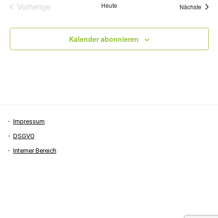
Vorherige
Heute
Veran
Nächste
Veranstaltungen
Kalender abonnieren
Impressum
DSGVO
Interner Bereich