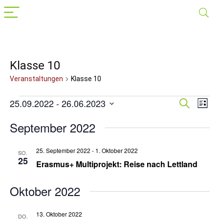
Klasse 10
Veranstaltungen
Klasse 10
Veranstaltungen
25.09.2022
 - 
26.06.2023
Veranst
Suche
Ver
Liste
Datum
Suche
Ans
wählen.
September 2022
Nav
und
Ansichte
25. September 2022
-
1. Oktober 2022
SO.
25
Navigat
Erasmus+ Multiprojekt: Reise nach Lettland
Oktober 2022
13. Oktober 2022
DO.