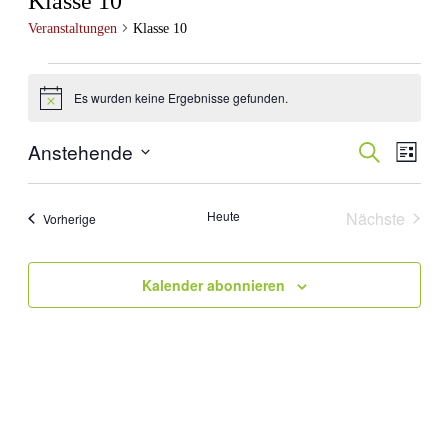
Klasse 10
Veranstaltungen
Klasse 10
Veranstaltungen
Es wurden keine Ergebnisse gefunden.
Hinweis
Anstehende
Veransta
Suche
Vera
Liste
Datum
Ansi
Suche
wählen.
Navi
und
Heute
Nächste
Veranstaltungen
Vorherige
Veranstal
Ansichte
Navigati
Kalender abonnieren