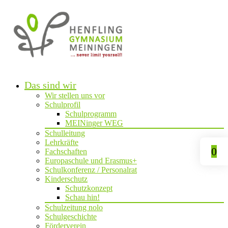
Das sind wir
Wir stellen uns vor
Schulprofil
Schulprogramm
MEINinger WEG
Schulleitung
Lehrkräfte
0
Fachschaften
Europaschule und Erasmus+
Schulkonferenz / Personalrat
Kinderschutz
Schutzkonzept
Schau hin!
Schulzeitung nolo
Schulgeschichte
Förderverein