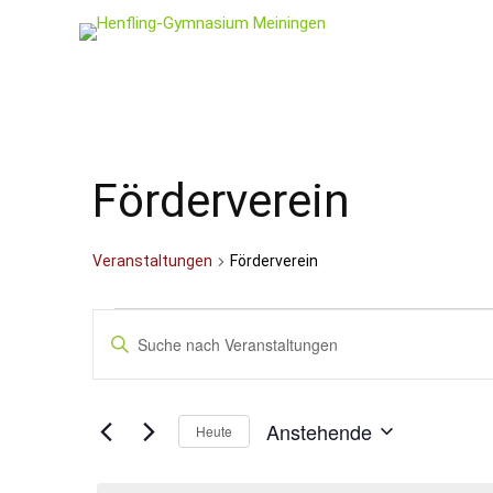
Förderverein
Veranstaltungen
Förderverein
Veranstaltungen
Veranstaltungen
Bitte
Schlüsselwort
Suche
eingeben.
und
Suche
nach
Ansichten,
Anstehende
Veranstaltungen
Heute
Schlüsselwort.
Navigation
Datum
wählen.