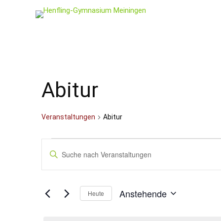
Abitur
Veranstaltungen
Abitur
Veranstaltungen
Veranstaltungen
Bitte
Schlüsselwort
Suche
eingeben.
und
Suche
nach
Ansichten,
Anstehende
Veranstaltungen
Heute
Schlüsselwort.
Navigation
Datum
wählen.