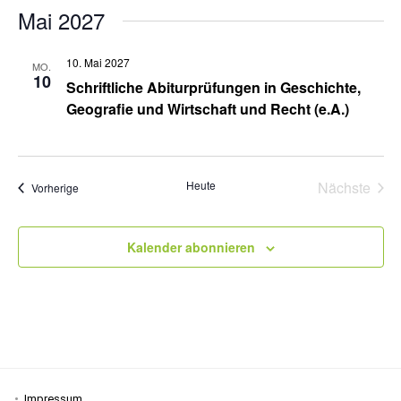
Mai 2027
10. Mai 2027
MO.
10
Schriftliche Abiturprüfungen in Geschichte,
Geografie und Wirtschaft und Recht (e.A.)
Heute
Nächste
Veranstaltungen
Vorherige
Veransta
Kalender abonnieren
Impressum