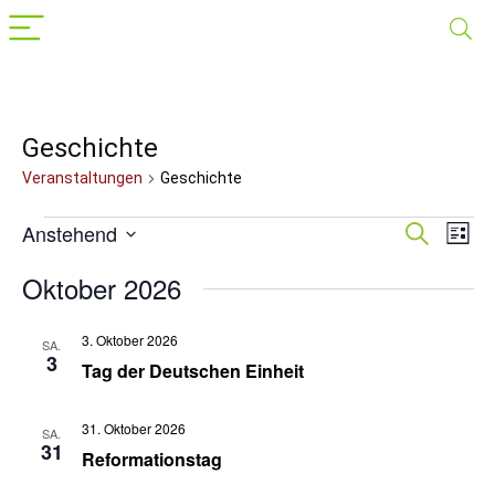
Geschichte
Veranstaltungen
Geschichte
Veranstaltungen
Anstehend
Veranst
Suche
Ver
Liste
Datum
Suche
Ans
wählen.
Oktober 2026
Nav
und
Ansichte
3. Oktober 2026
SA.
3
Navigat
Tag der Deutschen Einheit
31. Oktober 2026
SA.
31
Reformationstag