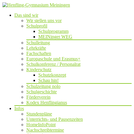
Das sind wir
Wir stellen uns vor
Schulprofil
Schulprogramm
MEINinger WEG
Schulleitung
Lehrkräfte
Fachschaften
Europaschule und Erasmus+
Schulkonferenz / Personalrat
Kinderschutz
Schutzkonzept
Schau hin!
Schulzeitung nolo
Schulgeschichte
Förderverein
Kodex Henflingianus
Infos
Stundenpläne
Unterrichts- und Pausenzeiten
HomeInfoPoint
Nachschreibtermine