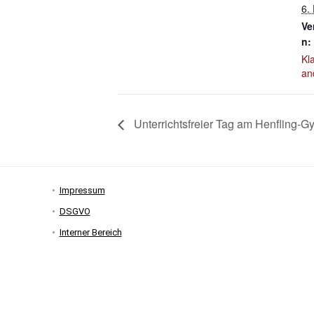
6.
Ve
n:
Kl
an
Unterrichtsfreier Tag am Henfling-
Impressum
DSGVO
Interner Bereich