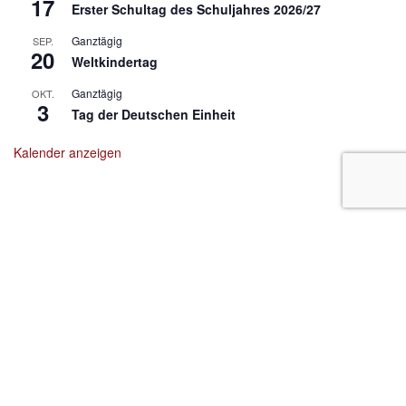
17
Erster Schultag des Schuljahres 2026/27
Ganztägig
SEP.
20
Weltkindertag
Ganztägig
OKT.
3
Tag der Deutschen Einheit
Kalender anzeigen
Zitat zum Nachdenken:
"Lebe ein gutes, ehrbares Leben! Wenn du älter bist und
zurückdenkst, wirst du es noch einmal genießen können." -
Tenzin Gyatso, 14. Dalai Lama