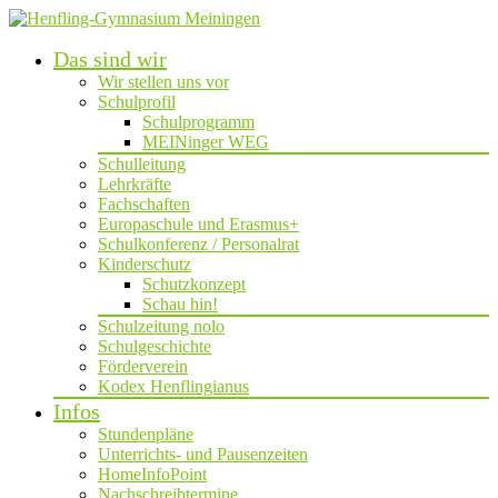
Das sind wir
Wir stellen uns vor
Schulprofil
Schulprogramm
MEINinger WEG
Schulleitung
Lehrkräfte
Fachschaften
Europaschule und Erasmus+
Schulkonferenz / Personalrat
Kinderschutz
Schutzkonzept
Schau hin!
Schulzeitung nolo
Schulgeschichte
Förderverein
Kodex Henflingianus
Infos
Stundenpläne
Unterrichts- und Pausenzeiten
HomeInfoPoint
Nachschreibtermine