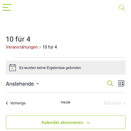
10 für 4
Veranstaltungen
10 für 4
Veranstaltungen
Es wurden keine Ergebnisse gefunden.
Hinweis
Anstehende
Veranst
Suche
Ver
Liste
Datum
Suche
Ans
wählen.
Nav
und
Heute
Nächste
Veranstaltungen
Vorherige
Veransta
Ansichte
Navigat
Kalender abonnieren