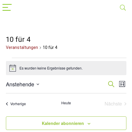
10 für 4
Veranstaltungen
10 für 4
Veranstaltungen
Es wurden keine Ergebnisse gefunden.
Hinweis
Anstehende
Veranst
Suche
Ver
Liste
Datum
Suche
Ans
wählen.
Nav
und
Heute
Nächste
Veranstaltungen
Vorherige
Veransta
Ansichte
Navigat
Kalender abonnieren