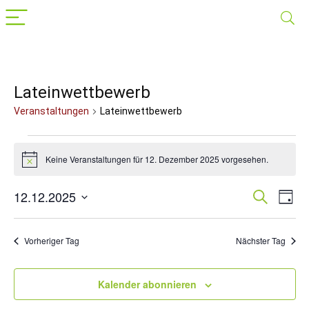
Lateinwettbewerb
Veranstaltungen
Lateinwettbewerb
Veranstaltungen
Keine Veranstaltungen für 12. Dezember 2025 vorgesehen.
für
Hinweis
12.
12.12.2025
Veranst
Suche
Ver
Tag
Dezember
Datum
Suche
Ans
wählen.
2025
Nav
und
Vorheriger Tag
Nächster Tag
Ansichte
Navigat
Kalender abonnieren