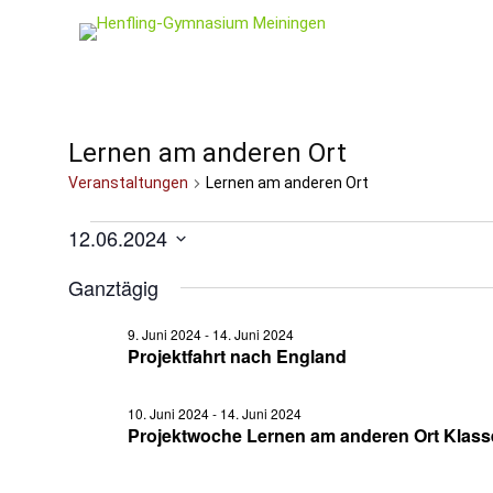
Lernen am anderen Ort
Veranstaltungen
Lernen am anderen Ort
Veranstaltungen
12.06.2024
Datum
für
wählen.
Ganztägig
12.
Juni
9. Juni 2024
-
14. Juni 2024
Projektfahrt nach England
2024
10. Juni 2024
-
14. Juni 2024
Projektwoche Lernen am anderen Ort Klasse