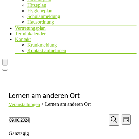
Hitzeplan
Hygieneplan
Schulanmeldung
Hausordnung
Vertretungsplan
Terminkalender
Kontakt
Krankmeldung
Kontakt aufnehmen
Lernen am anderen Ort
Lernen am anderen Ort
Veranstaltungen
Veransta
Veranstaltungen
Vera
09.06.2024
Tag
Datum
Suche
Ansi
Suche
für
wählen.
Ganztägig
Navi
und
9.