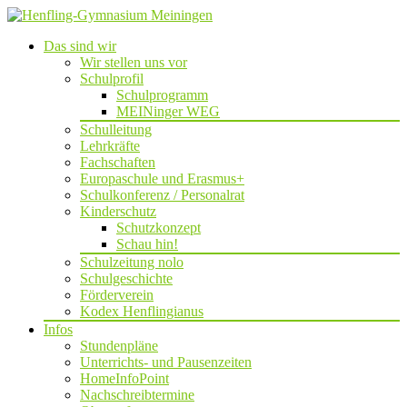
Das sind wir
Wir stellen uns vor
Schulprofil
Schulprogramm
MEINinger WEG
Schulleitung
Lehrkräfte
Fachschaften
Europaschule und Erasmus+
Schulkonferenz / Personalrat
Kinderschutz
Schutzkonzept
Schau hin!
Schulzeitung nolo
Schulgeschichte
Förderverein
Kodex Henflingianus
Infos
Stundenpläne
Unterrichts- und Pausenzeiten
HomeInfoPoint
Nachschreibtermine