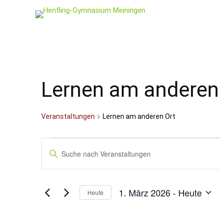
Lernen am anderen
Veranstaltungen
Lernen am anderen Ort
Veranstaltungen
Veranstaltungen
Bitte
Schlüsselwort
Suche
eingeben.
und
Suche
nach
Ansichten,
1. März 2026
 - 
Heute
Veranstaltungen
Heute
Schlüsselwort.
Navigation
Datum
wählen.