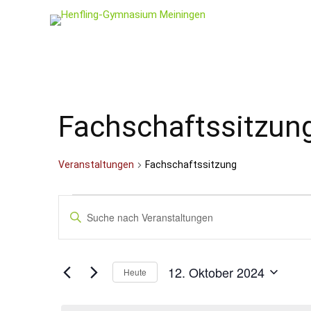
Fachschaftssitzun
Veranstaltungen
Fachschaftssitzung
Veranstaltungen
Veranstaltungen
Bitte
Schlüsselwort
für
Suche
eingeben.
12.
und
Suche
nach
Oktober
Ansichten,
12. Oktober 2024
Veranstaltungen
Heute
Schlüsselwort.
2024
Navigation
Datum
wählen.