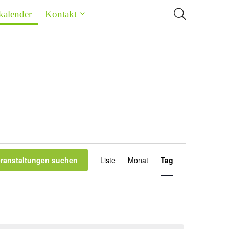
kalender
Kontakt
Veranstaltung
eranstaltungen suchen
Liste
Monat
Tag
Ansichten-
Navigation