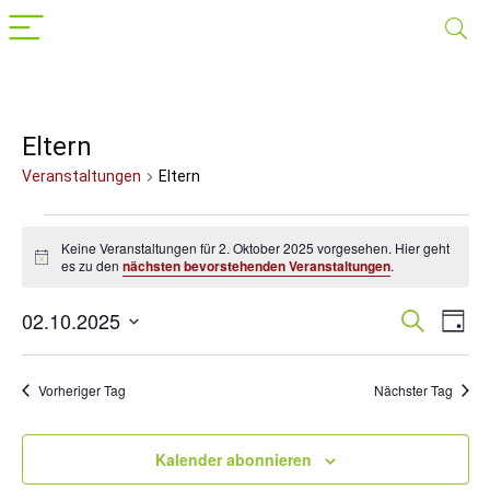
Eltern
Veranstaltungen
Eltern
Veranstaltungen
Keine Veranstaltungen für 2. Oktober 2025 vorgesehen. Hier geht
für
Hinweis
es zu den
nächsten bevorstehenden Veranstaltungen
.
2.
02.10.2025
Veranst
Suche
Ver
Oktober
Tag
Datum
Suche
Ans
2025
wählen.
Nav
und
Vorheriger Tag
Nächster Tag
Ansichte
Navigat
Kalender abonnieren