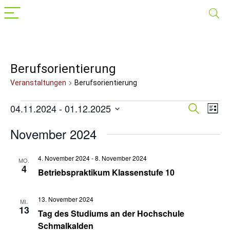
Berufsorientierung
Veranstaltungen
Berufsorientierung
Veranstaltungen
04.11.2024
 - 
01.12.2025
Veranst
Suche
Ver
Liste
Datum
Suche
Ans
wählen.
November 2024
Nav
und
Ansichte
4. November 2024
-
8. November 2024
MO.
4
Navigat
Betriebspraktikum Klassenstufe 10
13. November 2024
MI.
13
Tag des Studiums an der Hochschule
Schmalkalden