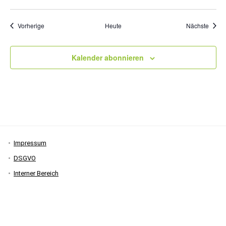
Veranstaltungen
Veran
Vorherige
Heute
Nächste
Kalender abonnieren
Impressum
DSGVO
Interner Bereich