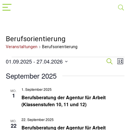
Berufsorientierung
Veranstaltungen
Berufsorientierung
Veranstaltungen
01.09.2025
 - 
27.04.2026
Veranst
Suche
Ver
Liste
Datum
Suche
Ans
wählen.
September 2025
Nav
und
Ansichte
1. September 2025
MO.
1
Navigat
Berufsberatung der Agentur für Arbeit
(Klassenstufen 10, 11 und 12)
22. September 2025
MO.
22
Berufsberatung der Agentur für Arbeit